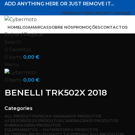
ADD ANYTHING HERE OR JUST REMOVE IT…
NEWSLETTER
CONTACT US
FAQS
HOME
LOJA
MARCAS
SOBRE NÓS
PROMOÇÕES
CONTACTOS
Entrar / Registar
Search
0
Favoritos
0
items
0,00
€
Menu
0
items
0,00
€
BENELLI TRK502X 2018
Categories
ALL
PRODUTOS
PEÇAS YAMAHA
101 PRODUTOS
ACESSÓRIOS
20 PRODUTOS
CARENAGENS
5 PRODUTOS
EMBRAIAGEM
4 PRODUTOS
EQUIPAMENTOS – SHOWROOM
14 PRODUTOS
FILTROS
60 PRODUTOS
KITS DE REPARAÇÃO
2 PRODUTOS