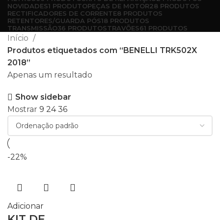
NOVIDADES
1 PRODUTO
PEÇAS DE MOTOR
28 PRODUTOS
RECTIFICADORES DE CORRENTE
8 PRODUTOS
RETENTORES/GUARDA PÓS
18 PRODUTOS
TRANSMISSÃO
36 PRODUTOS
TRAVÕES
61 PRODUTOS
Início
Produtos etiquetados com “BENELLI TRK502X
2018”
Apenas um resultado
Show sidebar
Mostrar
9
24
36
-22%
Adicionar
KIT DE