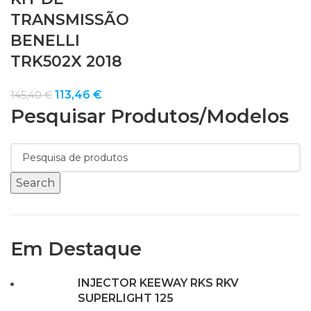
TRANSMISSÃO
BENELLI
TRK502X 2018
O
O
113,46
€
145,40
€
Pesquisar Produtos/modelos
preço
preço
original
atual
era:
é:
145,40 €.
113,46 €.
Search
Em Destaque
INJECTOR KEEWAY RKS RKV
SUPERLIGHT 125