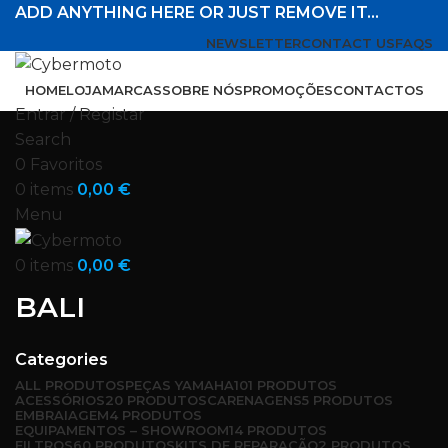
ADD ANYTHING HERE OR JUST REMOVE IT…
NEWSLETTER
CONTACT US
FAQS
HOME
LOJA
MARCAS
SOBRE NÓS
PROMOÇÕES
CONTACTOS
Entrar / Registar
Search
0
Favoritos
0
items
0,00
€
Menu
0
items
0,00
€
BALI
Categories
ALL
PRODUTOS
PEÇAS YAMAHA
101 PRODUTOS
ACESSÓRIOS
20 PRODUTOS
CARENAGENS
5 PRODUTOS
EMBRAIAGEM
4 PRODUTOS
EQUIPAMENTOS – SHOWROOM
14 PRODUTOS
FILTROS
60 PRODUTOS
KITS DE REPARAÇÃO
2 PRODUTOS