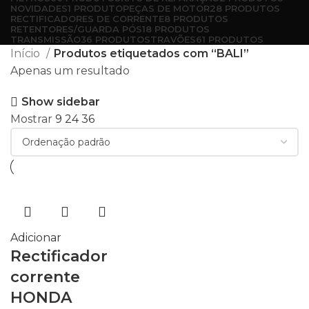
NOVIDADES
1 PRODUTO
PEÇAS DE MOTOR
28 PRODUTOS
RECTIFICADORES DE CORRENTE
8 PRODUTOS
RETENTORES/GUARDA PÓS
18 PRODUTOS
TRANSMISSÃO
36 PRODUTOS
TRAVÕES
61 PRODUTOS
Início
Produtos etiquetados com “BALI”
Apenas um resultado
Show sidebar
Mostrar
9
24
36
Adicionar
Rectificador
corrente
HONDA