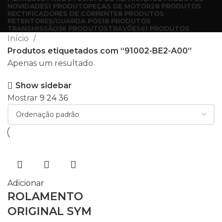
NOVIDADES
1 PRODUTO
PEÇAS DE MOTOR
28 PRODUTOS
RECTIFICADORES DE CORRENTE
8 PRODUTOS
RETENTORES/GUARDA PÓS
18 PRODUTOS
TRANSMISSÃO
36 PRODUTOS
TRAVÕES
61 PRODUTOS
Início
Produtos etiquetados com “91002-BE2-A00”
Apenas um resultado
Show sidebar
Mostrar
9
24
36
Adicionar
ROLAMENTO
ORIGINAL SYM