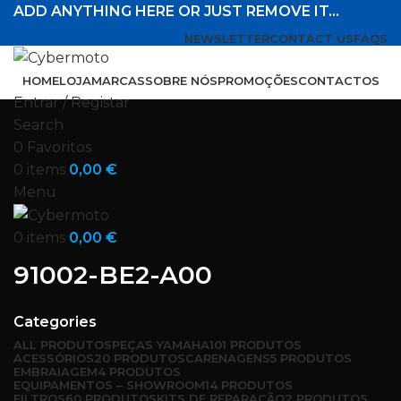
ADD ANYTHING HERE OR JUST REMOVE IT…
NEWSLETTER
CONTACT US
FAQS
HOME
LOJA
MARCAS
SOBRE NÓS
PROMOÇÕES
CONTACTOS
Entrar / Registar
Search
0
Favoritos
0
items
0,00
€
Menu
0
items
0,00
€
91002-BE2-A00
Categories
ALL
PRODUTOS
PEÇAS YAMAHA
101 PRODUTOS
ACESSÓRIOS
20 PRODUTOS
CARENAGENS
5 PRODUTOS
EMBRAIAGEM
4 PRODUTOS
EQUIPAMENTOS – SHOWROOM
14 PRODUTOS
FILTROS
60 PRODUTOS
KITS DE REPARAÇÃO
2 PRODUTOS