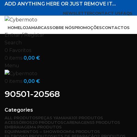
ADD ANYTHING HERE OR JUST REMOVE IT…
NEWSLETTER
CONTACT US
FAQS
HOME
LOJA
MARCAS
SOBRE NÓS
PROMOÇÕES
CONTACTOS
Entrar / Registar
Search
0
Favoritos
0
items
0,00
€
Menu
0
items
0,00
€
90501-20568
Categories
ALL
PRODUTOS
PEÇAS YAMAHA
101 PRODUTOS
ACESSÓRIOS
20 PRODUTOS
CARENAGENS
5 PRODUTOS
EMBRAIAGEM
4 PRODUTOS
EQUIPAMENTOS – SHOWROOM
14 PRODUTOS
FILTROS
60 PRODUTOS
KITS DE REPARAÇÃO
2 PRODUTOS