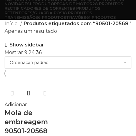
NOVIDADES
1 PRODUTO
PEÇAS DE MOTOR
28 PRODUTOS
RECTIFICADORES DE CORRENTE
8 PRODUTOS
RETENTORES/GUARDA PÓS
18 PRODUTOS
TRANSMISSÃO
36 PRODUTOS
TRAVÕES
61 PRODUTOS
Início
Produtos etiquetados com “90501-20568”
Apenas um resultado
Show sidebar
Mostrar
9
24
36
Adicionar
Mola de
embreagem
90501-20568