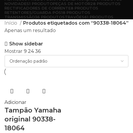
NOVIDADES
1 PRODUTO
PEÇAS DE MOTOR
28 PRODUTOS
RECTIFICADORES DE CORRENTE
8 PRODUTOS
RETENTORES/GUARDA PÓS
18 PRODUTOS
TRANSMISSÃO
36 PRODUTOS
TRAVÕES
61 PRODUTOS
Início
Produtos etiquetados com “90338-18064”
Apenas um resultado
Show sidebar
Mostrar
9
24
36
Adicionar
Tampão Yamaha
original 90338-
18064