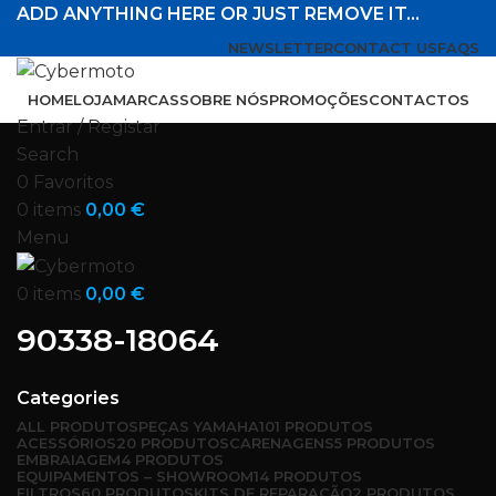
ADD ANYTHING HERE OR JUST REMOVE IT…
NEWSLETTER
CONTACT US
FAQS
HOME
LOJA
MARCAS
SOBRE NÓS
PROMOÇÕES
CONTACTOS
Entrar / Registar
Search
0
Favoritos
0
items
0,00
€
Menu
0
items
0,00
€
90338-18064
Categories
ALL
PRODUTOS
PEÇAS YAMAHA
101 PRODUTOS
ACESSÓRIOS
20 PRODUTOS
CARENAGENS
5 PRODUTOS
EMBRAIAGEM
4 PRODUTOS
EQUIPAMENTOS – SHOWROOM
14 PRODUTOS
FILTROS
60 PRODUTOS
KITS DE REPARAÇÃO
2 PRODUTOS