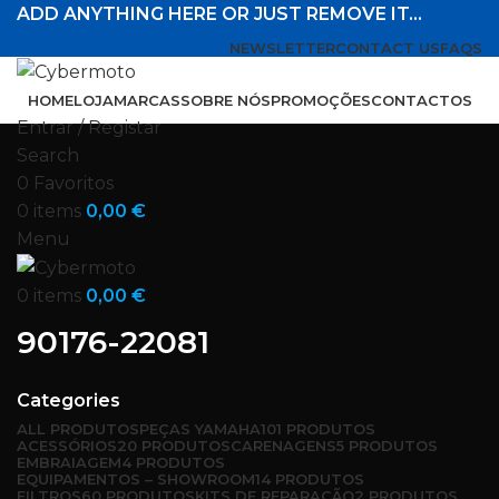
ADD ANYTHING HERE OR JUST REMOVE IT…
NEWSLETTER
CONTACT US
FAQS
HOME
LOJA
MARCAS
SOBRE NÓS
PROMOÇÕES
CONTACTOS
Entrar / Registar
Search
0
Favoritos
0
items
0,00
€
Menu
0
items
0,00
€
90176-22081
Categories
ALL
PRODUTOS
PEÇAS YAMAHA
101 PRODUTOS
ACESSÓRIOS
20 PRODUTOS
CARENAGENS
5 PRODUTOS
EMBRAIAGEM
4 PRODUTOS
EQUIPAMENTOS – SHOWROOM
14 PRODUTOS
FILTROS
60 PRODUTOS
KITS DE REPARAÇÃO
2 PRODUTOS