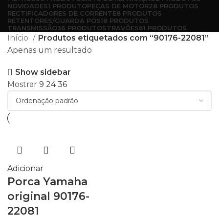
NOVIDADES
1 PRODUTO
PEÇAS DE MOTOR
28 PRODUTOS
RECTIFICADORES DE CORRENTE
8 PRODUTOS
RETENTORES/GUARDA PÓS
18 PRODUTOS
TRANSMISSÃO
36 PRODUTOS
TRAVÕES
61 PRODUTOS
Início
Produtos etiquetados com “90176-22081”
Apenas um resultado
Show sidebar
Mostrar
9
24
36
Adicionar
Porca Yamaha
original 90176-
22081