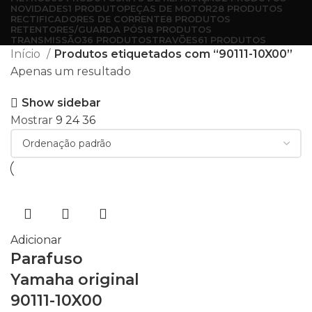
NOVIDADES
1 PRODUTO
PEÇAS DE MOTOR
28 PRODUTOS
RECTIFICADORES DE CORRENTE
8 PRODUTOS
RETENTORES/GUARDA PÓS
18 PRODUTOS
TRANSMISSÃO
36 PRODUTOS
TRAVÕES
61 PRODUTOS
Início
Produtos etiquetados com “90111-10X00”
Apenas um resultado
Show sidebar
Mostrar
9
24
36
Adicionar
Parafuso
Yamaha original
90111-10X00