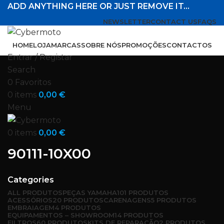
ADD ANYTHING HERE OR JUST REMOVE IT…
NEWSLETTER
CONTACT US
FAQS
HOME
LOJA
MARCAS
SOBRE NÓS
PROMOÇÕES
CONTACTOS
Entrar / Registar
Search
0
Favoritos
0
items
0,00
€
Menu
0
items
0,00
€
90111-10X00
Categories
ALL
PRODUTOS
PEÇAS YAMAHA
101 PRODUTOS
ACESSÓRIOS
20 PRODUTOS
CARENAGENS
5 PRODUTOS
EMBRAIAGEM
4 PRODUTOS
EQUIPAMENTOS – SHOWROOM
14 PRODUTOS
FILTROS
60 PRODUTOS
KITS DE REPARAÇÃO
2 PRODUTOS