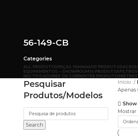
56-149-CB
Categories
ALL
PRODUTOS
PEÇAS YAMAHA
101 PRODUTOS
ACESS
EQUIPAMENTOS – SHOWROOM
14 PRODUTOS
FILTROS
RECTIFICADORES DE CORRENTE
8 PRODUTOS
RETENT
Pesquisar
Início
Apenas 
Produtos/modelos
Show 
Mostrar
Search