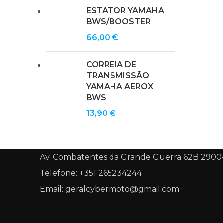
ESTATOR YAMAHA
BWS/BOOSTER
66,00
€
CORREIA DE
TRANSMISSÃO
YAMAHA AEROX
BWS
13,90
€
Av. Combatentes da Grande Guerra 62B 2900
Telefone: +351 265234244
Email: geralcybermoto@gmail.com