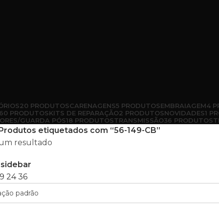
ÓRIOS
20 PRODUTOS
CARENAGENS
5 PRODUTOS
EMBRAIAGEM
4 
60 PRODUTOS
KITS DE REPARAÇÃO
2 PRODUTOS
NOVIDADES
1 P
ORES/GUARDA PÓS
18 PRODUTOS
TRANSMISSÃO
36 PRODUTOS
T
Produtos etiquetados com “56-149-CB”
um resultado
sidebar
9
24
36