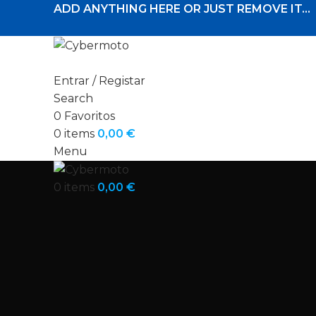
ADD ANYTHING HERE OR JUST REMOVE IT…
Entrar / Registar
Search
0
Favoritos
0
items
0,00
€
Menu
0
items
0,00
€