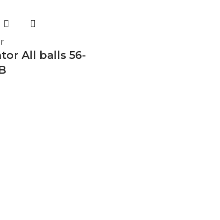
r
or All balls 56-
B