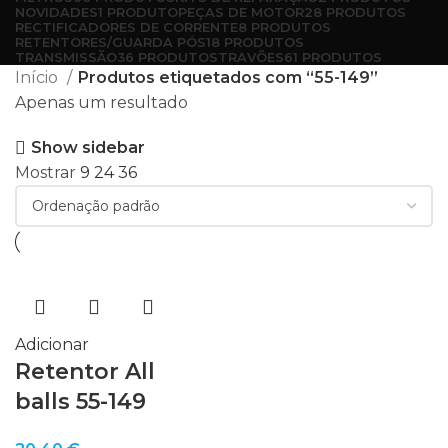
NOVIDADES
1 PRODUTO
PEÇAS DE MOTOR
28 PRODUTOS
RECTIFICADORES DE CORRENTE
8 PRODUTOS
RETENTORES/GUARDA PÓS
18 PRODUTOS
TRANSMISSÃO
36 PRODUTOS
TRAVÕES
61 PRODUTOS
Início
Produtos etiquetados com “55-149”
Apenas um resultado
Show sidebar
Mostrar
9
24
36
Adicionar
Retentor All
balls 55-149