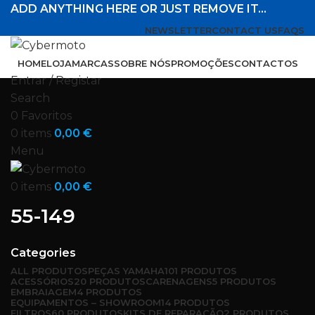
ADD ANYTHING HERE OR JUST REMOVE IT…
NEWSLETTER
CONTACT US
FAQS
HOME
LOJA
MARCAS
SOBRE NÓS
PROMOÇÕES
CONTACTOS
Entrar / Registar
Search
0
Favoritos
0
items
0,00
€
Menu
0
items
0,00
€
55-149
Categories
ALL
PRODUTOS
PEÇAS YAMAHA
101 PRODUTOS
ACESSÓRIOS
20 PRODUTOS
CARENAGENS
5 PRODUTOS
EMBRAIAGEM
4 PRODUTOS
EQUIPAMENTOS – SHOWROOM
14 PRODUTOS
FILTROS
60 PRODUTOS
KITS DE REPARAÇÃO
2 PRODUTOS