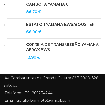
CAMBOTA YAMAHA CT
86,70
€
ESTATOR YAMAHA BWS/BOOSTER
66,00
€
CORREIA DE TRANSMISSÃO YAMAHA
AEROX BWS
13,90
€
Av. Combatentes da Grande Guerra 62B 2900-328
Setúbal
Telefone: +351 265234244
Email: geralcybermoto@gmail.com