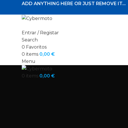
ADD ANYTHING HERE OR JUST REMOVE IT…
Entrar / Registar
Search
0
Favoritos
0
items
0,00
€
Menu
0
items
0,00
€