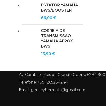
ESTATOR YAMAHA
BWS/BOOSTER
66,00
€
CORREIA DE
TRANSMISSÃO
YAMAHA AEROX
BWS
13,90
€
Av. Combatentes da Grande Guerra 62B 2900
Telefone: +351 265234244
Email: geralcybermoto@gmail.com