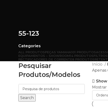
55-123
Categories
ALL
PRODUTOS
PEÇAS YAMAHA
101 PRODUTOS
ACESS
EQUIPAMENTOS – SHOWROOM
14 PRODUTOS
FILTROS
RECTIFICADORES DE CORRENTE
8 PRODUTOS
RETENT
Pesquisar
Início
Apenas 
Produtos/modelos
Show 
Mostrar
Search