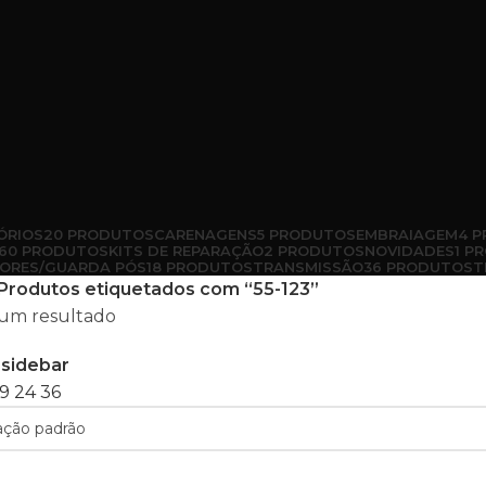
ÓRIOS
20 PRODUTOS
CARENAGENS
5 PRODUTOS
EMBRAIAGEM
4 
60 PRODUTOS
KITS DE REPARAÇÃO
2 PRODUTOS
NOVIDADES
1 P
ORES/GUARDA PÓS
18 PRODUTOS
TRANSMISSÃO
36 PRODUTOS
T
Produtos etiquetados com “55-123”
um resultado
sidebar
9
24
36