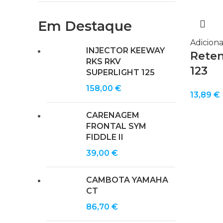
Em Destaque
Adiciona
INJECTOR KEEWAY
Retent
RKS RKV
123
SUPERLIGHT 125
158,00
€
13,89
€
CARENAGEM
FRONTAL SYM
FIDDLE II
39,00
€
CAMBOTA YAMAHA
CT
86,70
€