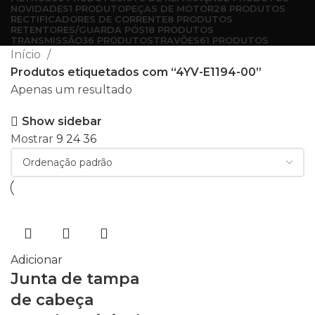
NOVIDADES
1 PRODUTO
PEÇAS DE MOTOR
28 PRODUTOS
RECTIFICADORES DE CORRENTE
8 PRODUTOS
RETENTORES/GUARDA PÓS
18 PRODUTOS
TRANSMISSÃO
36 PRODUTOS
TRAVÕES
61 PRODUTOS
Início
Produtos etiquetados com “4YV-E1194-00”
Apenas um resultado
Show sidebar
Mostrar
9
24
36
Adicionar
Junta de tampa
de cabeça