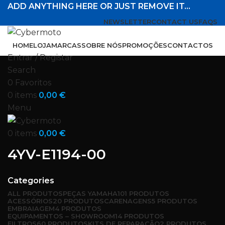
ADD ANYTHING HERE OR JUST REMOVE IT…
NEWSLETTER
CONTACT US
FAQS
HOME
LOJA
MARCAS
SOBRE NÓS
PROMOÇÕES
CONTACTOS
Entrar / Registar
Search
0
Favoritos
0
items
0,00
€
Menu
0
items
0,00
€
4YV-E1194-00
Categories
ALL
PRODUTOS
PEÇAS YAMAHA
101 PRODUTOS
ACESSÓRIOS
20 PRODUTOS
CARENAGENS
5 PRODUTOS
EMBRAIAGEM
4 PRODUTOS
EQUIPAMENTOS – SHOWROOM
14 PRODUTOS
FILTROS
60 PRODUTOS
KITS DE REPARAÇÃO
2 PRODUTOS