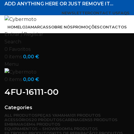
ADD ANYTHING HERE OR JUST REMOVE IT…
NEWSLETTER
CONTACT US
FAQS
HOME
LOJA
MARCAS
SOBRE NÓS
PROMOÇÕES
CONTACTOS
Entrar / Registar
Search
0
Favoritos
0
items
0,00
€
Menu
0
items
0,00
€
4FU-16111-00
Categories
ALL
PRODUTOS
PEÇAS YAMAHA
101 PRODUTOS
ACESSÓRIOS
20 PRODUTOS
CARENAGENS
5 PRODUTOS
EMBRAIAGEM
4 PRODUTOS
EQUIPAMENTOS – SHOWROOM
14 PRODUTOS
FILTROS
60 PRODUTOS
KITS DE REPARAÇÃO
2 PRODUTOS