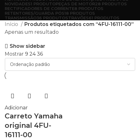
NOVIDADES
1 PRODUTO
PEÇAS DE MOTOR
28 PRODUTOS
RECTIFICADORES DE CORRENTE
8 PRODUTOS
RETENTORES/GUARDA PÓS
18 PRODUTOS
TRANSMISSÃO
36 PRODUTOS
TRAVÕES
61 PRODUTOS
Início
Produtos etiquetados com “4FU-16111-00”
Apenas um resultado
Show sidebar
Mostrar
9
24
36
Adicionar
Carreto Yamaha
original 4FU-
16111-00