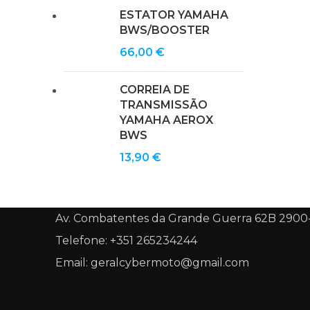
ESTATOR YAMAHA
BWS/BOOSTER
66,00
€
CORREIA DE
TRANSMISSÃO
YAMAHA AEROX
BWS
13,90
€
Av. Combatentes da Grande Guerra 62B 2900
Telefone: +351 265234244
Email: geralcybermoto@gmail.com