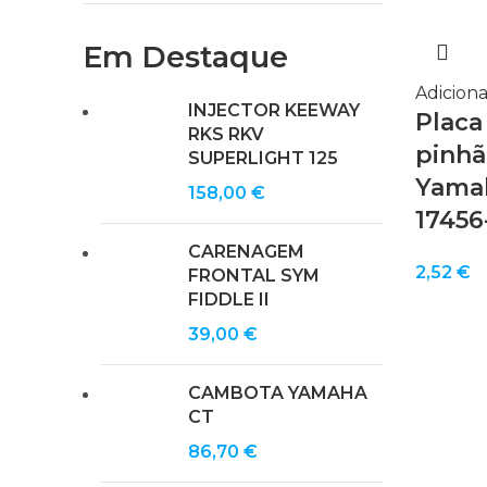
Em Destaque
Adiciona
INJECTOR KEEWAY
Placa
RKS RKV
pinhã
SUPERLIGHT 125
Yamah
158,00
€
17456
CARENAGEM
2,52
€
FRONTAL SYM
FIDDLE II
39,00
€
CAMBOTA YAMAHA
CT
86,70
€