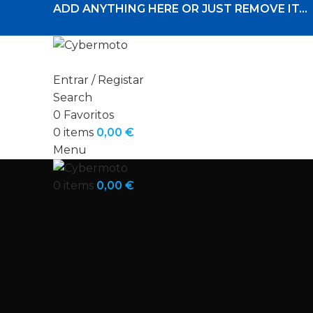
ADD ANYTHING HERE OR JUST REMOVE IT…
Entrar / Registar
Search
0
Favoritos
0
items
0,00
€
Menu
0
items
0,00
€