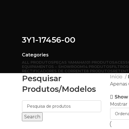
3Y1-17456-00
Categories
ALL
PRODUTOS
PEÇAS YAMAHA
101 PRODUTOS
ACESS
EQUIPAMENTOS – SHOWROOM
14 PRODUTOS
FILTROS
RECTIFICADORES DE CORRENTE
8 PRODUTOS
RETENT
Pesquisar
Início
Apenas 
Produtos/modelos
Show 
Mostrar
Search