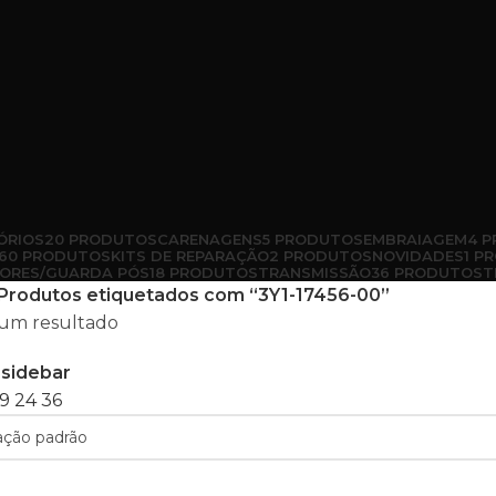
ÓRIOS
20 PRODUTOS
CARENAGENS
5 PRODUTOS
EMBRAIAGEM
4 
60 PRODUTOS
KITS DE REPARAÇÃO
2 PRODUTOS
NOVIDADES
1 P
ORES/GUARDA PÓS
18 PRODUTOS
TRANSMISSÃO
36 PRODUTOS
T
Produtos etiquetados com “3Y1-17456-00”
um resultado
sidebar
9
24
36