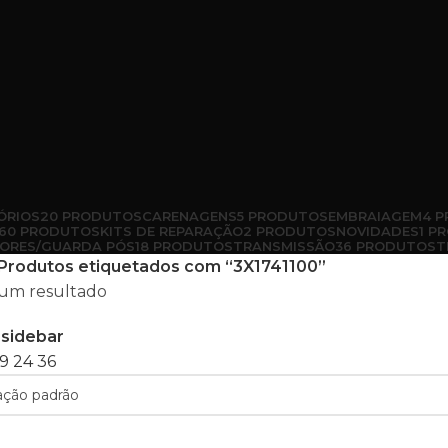
ÓRIOS
20 PRODUTOS
CARENAGENS
5 PRODUTOS
EMBRAIAGEM
4 
60 PRODUTOS
KITS DE REPARAÇÃO
2 PRODUTOS
NOVIDADES
1 P
ORES/GUARDA PÓS
18 PRODUTOS
TRANSMISSÃO
36 PRODUTOS
T
Produtos etiquetados com “3X1741100”
um resultado
sidebar
9
24
36