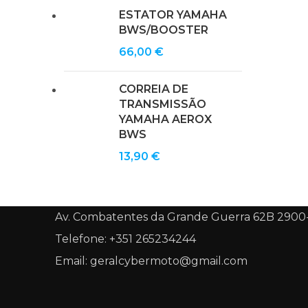
ESTATOR YAMAHA
BWS/BOOSTER
66,00
€
CORREIA DE
TRANSMISSÃO
YAMAHA AEROX
BWS
13,90
€
Av. Combatentes da Grande Guerra 62B 2900
Telefone: +351 265234244
Email: geralcybermoto@gmail.com