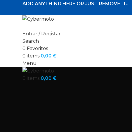
ADD ANYTHING HERE OR JUST REMOVE IT…
Entrar / Registar
Search
0
Favoritos
0
items
0,00
€
Menu
0
items
0,00
€