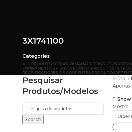
3X1741100
Categories
ALL
PRODUTOS
PEÇAS YAMAHA
101 PRODUTOS
ACESS
EQUIPAMENTOS – SHOWROOM
14 PRODUTOS
FILTROS
RECTIFICADORES DE CORRENTE
8 PRODUTOS
RETENT
Pesquisar
Início
Apenas 
Produtos/modelos
Show 
Mostrar
Search