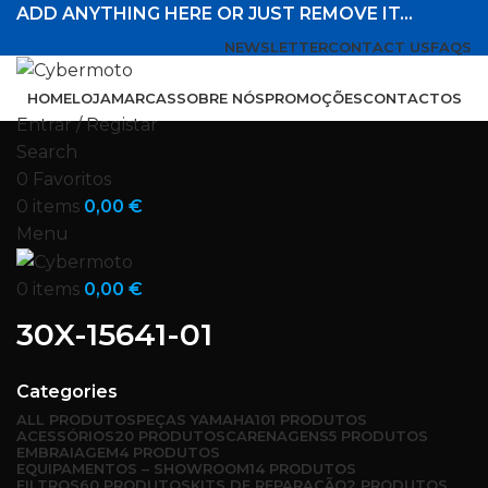
ADD ANYTHING HERE OR JUST REMOVE IT…
NEWSLETTER
CONTACT US
FAQS
HOME
LOJA
MARCAS
SOBRE NÓS
PROMOÇÕES
CONTACTOS
Entrar / Registar
Search
0
Favoritos
0
items
0,00
€
Menu
0
items
0,00
€
30X-15641-01
Categories
ALL
PRODUTOS
PEÇAS YAMAHA
101 PRODUTOS
ACESSÓRIOS
20 PRODUTOS
CARENAGENS
5 PRODUTOS
EMBRAIAGEM
4 PRODUTOS
EQUIPAMENTOS – SHOWROOM
14 PRODUTOS
FILTROS
60 PRODUTOS
KITS DE REPARAÇÃO
2 PRODUTOS