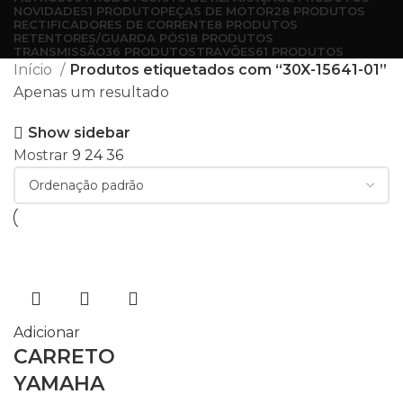
NOVIDADES
1 PRODUTO
PEÇAS DE MOTOR
28 PRODUTOS
RECTIFICADORES DE CORRENTE
8 PRODUTOS
RETENTORES/GUARDA PÓS
18 PRODUTOS
TRANSMISSÃO
36 PRODUTOS
TRAVÕES
61 PRODUTOS
Início
Produtos etiquetados com “30X-15641-01”
Apenas um resultado
Show sidebar
Mostrar
9
24
36
Adicionar
CARRETO
YAMAHA