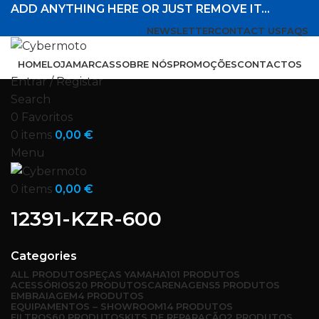
ADD ANYTHING HERE OR JUST REMOVE IT…
NEWSLETTER
CONTACT US
FAQS
HOME
LOJA
MARCAS
SOBRE NÓS
PROMOÇÕES
CONTACTOS
Entrar / Registar
Search
0
Favoritos
0
items
0,00
€
Menu
0
items
0,00
€
12391-KZR-600
Categories
ALL
PRODUTOS
PEÇAS YAMAHA
101 PRODUTOS
ACESSÓRIOS
20 PRODUTOS
CARENAGENS
5 PRODUTOS
EMBRAIAGEM
4 PRODUTOS
EQUIPAMENTOS – SHOWROOM
14 PRODUTOS
FILTROS
60 PRODUTOS
KITS DE REPARAÇÃO
2 PRODUTOS