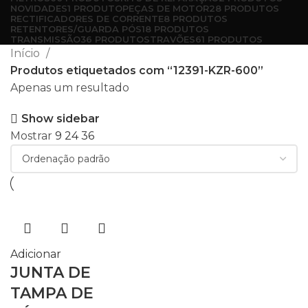
NOVIDADES
1 PRODUTO
PEÇAS DE MOTOR
28 PRODUTOS
RECTIFICADORES DE CORRENTE
8 PRODUTOS
RETENTORES/GUARDA PÓS
18 PRODUTOS
TRANSMISSÃO
36 PRODUTOS
TRAVÕES
61 PRODUTOS
Início
Produtos etiquetados com “12391-KZR-600”
Apenas um resultado
Show sidebar
Mostrar
9
24
36
Adicionar
JUNTA DE
TAMPA DE