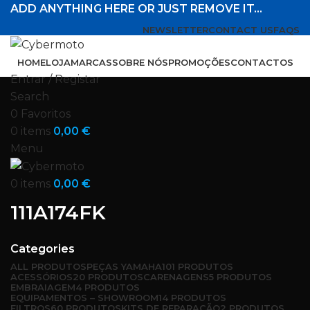
ADD ANYTHING HERE OR JUST REMOVE IT…
NEWSLETTER
CONTACT US
FAQS
HOME
LOJA
MARCAS
SOBRE NÓS
PROMOÇÕES
CONTACTOS
Entrar / Registar
Search
0
Favoritos
0
items
0,00
€
Menu
0
items
0,00
€
111A174FK
Categories
ALL
PRODUTOS
PEÇAS YAMAHA
101 PRODUTOS
ACESSÓRIOS
20 PRODUTOS
CARENAGENS
5 PRODUTOS
EMBRAIAGEM
4 PRODUTOS
EQUIPAMENTOS – SHOWROOM
14 PRODUTOS
FILTROS
60 PRODUTOS
KITS DE REPARAÇÃO
2 PRODUTOS