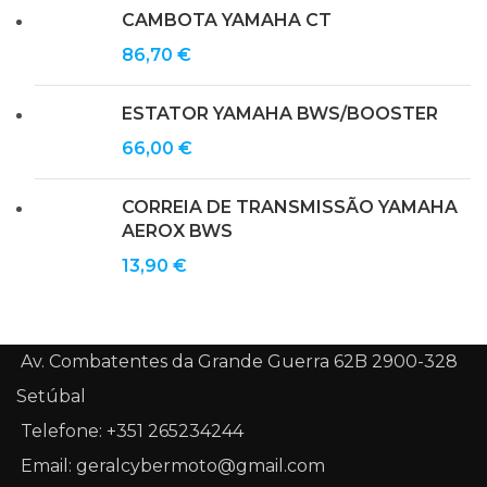
CAMBOTA YAMAHA CT
86,70
€
ESTATOR YAMAHA BWS/BOOSTER
66,00
€
CORREIA DE TRANSMISSÃO YAMAHA
AEROX BWS
13,90
€
Av. Combatentes da Grande Guerra 62B 2900-328
Setúbal
Telefone: +351 265234244
Email: geralcybermoto@gmail.com