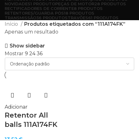
NOVIDADES
1 PRODUTO
PEÇAS DE MOTOR
28 PRODUTOS
RECTIFICADORES DE CORRENTE
8 PRODUTOS
RETENTORES/GUARDA PÓS
18 PRODUTOS
TRANSMISSÃO
36 PRODUTOS
TRAVÕES
61 PRODUTOS
Início
Produtos etiquetados com “111A174FK”
Apenas um resultado
Show sidebar
Mostrar
9
24
36
Adicionar
Retentor All
balls 111A174FK