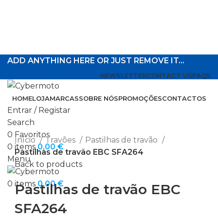
ADD ANYTHING HERE OR JUST REMOVE IT…
NEWSLETTER
CONTACT US
FAQS
HOME
LOJA
MARCAS
SOBRE NÓS
PROMOÇÕES
CONTACTOS
Entrar / Registar
Search
Click to enlarge
0
Favoritos
Início
Travões
Pastilhas de travão
0
items
0,00
€
Pastilhas de travão EBC SFA264
Menu
Back to products
0
items
0,00
€
Pastilhas de travão EBC
SFA264