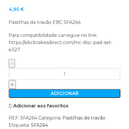
4,95
€
Pastilhas de travão EBC SFA264
Para compatibilidade carregue no link:
https://ebcbrakesdirect.com/mc-disc-pad-set-
e327
Quantidade
de
Pastilhas
de
ADICIONAR
travão
Adicionar aos favoritos
EBC
SFA264
REF:
SFA264
Categoria:
Pastilhas de travão
Etiqueta:
SFA264