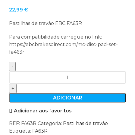
22,99
€
Pastilhas de travão EBC FA63R
Para compatibilidade carregue no link:
https://ebcbrakesdirect.com/mc-disc-pad-set-
fa463r
Quantidade
de
Pastilhas
de
ADICIONAR
travão
Adicionar aos favoritos
EBC
FA463R
REF:
FA63R
Categoria:
Pastilhas de travão
Etiqueta:
FA63R