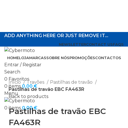
ADD ANYTHING HERE OR JUST REMOVE IT…
NEWSLETTER
CONTACT US
FAQS
HOME
LOJA
MARCAS
SOBRE NÓS
PROMOÇÕES
CONTACTOS
Entrar / Registar
Search
Click to enlarge
0
Favoritos
Início
Travões
Pastilhas de travão
0
items
0,00
€
Pastilhas de travão EBC FA463R
Menu
Back to products
0
items
0,00
€
Pastilhas de travão EBC
FA463R