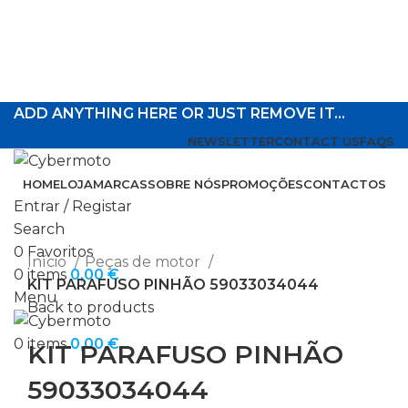
ADD ANYTHING HERE OR JUST REMOVE IT…
NEWSLETTER
CONTACT US
FAQS
HOME
LOJA
MARCAS
SOBRE NÓS
PROMOÇÕES
CONTACTOS
Entrar / Registar
Search
Click to enlarge
0
Favoritos
Início
Peças de motor
0
items
0,00
€
KIT PARAFUSO PINHÃO 59033034044
Menu
Back to products
0
items
0,00
€
KIT PARAFUSO PINHÃO
59033034044