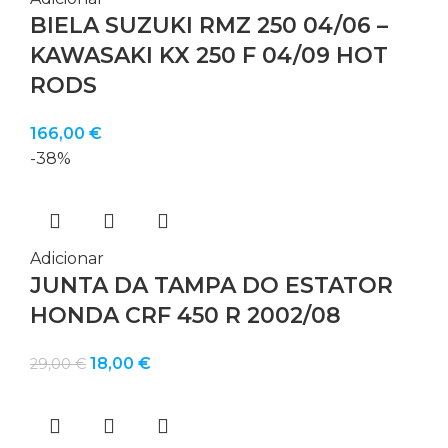
BIELA SUZUKI RMZ 250 04/06 –
KAWASAKI KX 250 F 04/09 HOT
RODS
166,00
€
-38%
Adicionar
JUNTA DA TAMPA DO ESTATOR
HONDA CRF 450 R 2002/08
O
O
18,00
€
29,00
€
preço
preço
original
atual
era:
é: