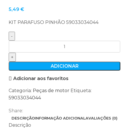
5,49
€
KIT PARAFUSO PINHÃO 59033034044
Quantidade
de
KIT
PARAFUSO
ADICIONAR
PINHÃO
Adicionar aos favoritos
59033034044
Categoria:
Peças de motor
Etiqueta:
59033034044
Share:
DESCRIÇÃO
INFORMAÇÃO ADICIONAL
AVALIAÇÕES (0)
Descrição