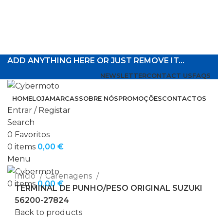
ADD ANYTHING HERE OR JUST REMOVE IT…
NEWSLETTER
CONTACT US
FAQS
HOME
LOJA
MARCAS
SOBRE NÓS
PROMOÇÕES
CONTACTOS
Entrar / Registar
Search
0
Favoritos
Click to enlarge
0
items
0,00
€
Menu
Início
Carenagens
0
items
0,00
€
TERMINAL DE PUNHO/PESO ORIGINAL SUZUKI
56200-27824
Back to products