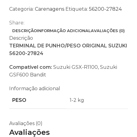
SUZUKI
Categoria:
Carenagens
Etiqueta:
56200-27824
56200-
27824
Share:
DESCRIÇÃO
INFORMAÇÃO ADICIONAL
AVALIAÇÕES (0)
Descrição
TERMINAL DE PUNHO/PESO ORIGINAL SUZUKI
56200-27824
Compatível com:
Suzuki GSX-R1100, Suzuki
GSF600 Bandit
Informação adicional
PESO
1-2 kg
Avaliações (0)
Avaliações