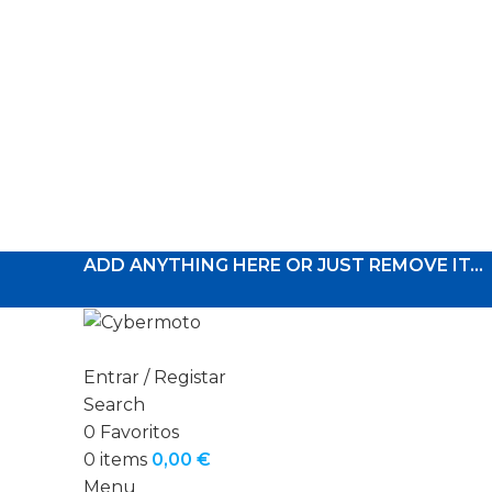
ADD ANYTHING HERE OR JUST REMOVE IT…
Entrar / Registar
Search
0
Favoritos
0
items
0,00
€
Menu