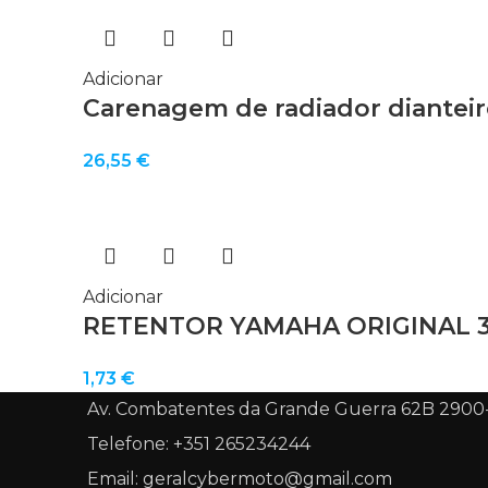
Adicionar
Carenagem de radiador dianteir
26,55
€
Adicionar
RETENTOR YAMAHA ORIGINAL 3
1,73
€
Av. Combatentes da Grande Guerra 62B 2900
Telefone: +351 265234244
Email: geralcybermoto@gmail.com