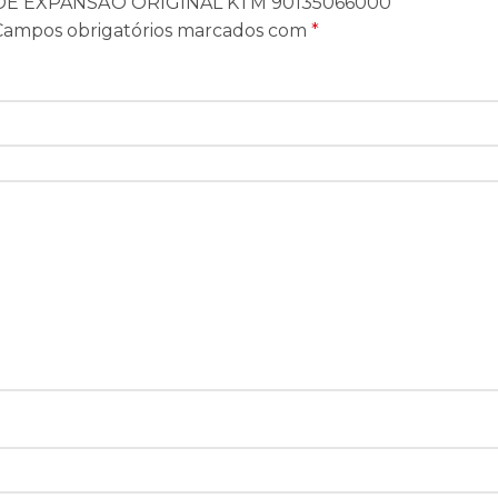
UE DE EXPANSÃO ORIGINAL KTM 90135066000”
Campos obrigatórios marcados com
*