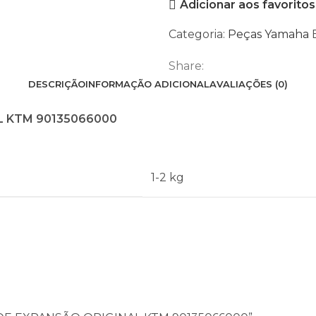
Adicionar aos favoritos
DE
EXPANSÃO
Categoria:
Peças Yamaha
ORIGINAL
KTM
Share:
90135066000
DESCRIÇÃO
INFORMAÇÃO ADICIONAL
AVALIAÇÕES (0)
L KTM 90135066000
1-2 kg