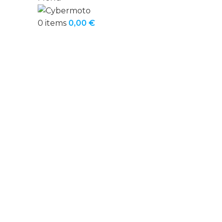
0
items
0,00
€
Click to enlarge