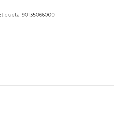
Etiqueta:
90135066000