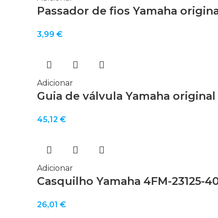
Passador de fios Yamaha origina
3,99
€
Adicionar
Guia de válvula Yamaha original 
45,12
€
Adicionar
Casquilho Yamaha 4FM-23125-4
26,01
€