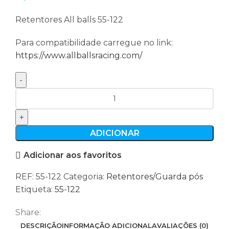
Retentores All balls 55-122
Para compatibilidade carregue no link:
https://www.allballsracing.com/
Quantidade
de
Retentores
All
ADICIONAR
balls
Adicionar aos favoritos
55-
122
REF:
55-122
Categoria:
Retentores/Guarda pós
Etiqueta:
55-122
Share:
DESCRIÇÃO
INFORMAÇÃO ADICIONAL
AVALIAÇÕES (0)