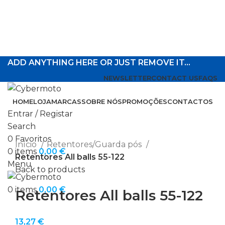
ADD ANYTHING HERE OR JUST REMOVE IT…
NEWSLETTER
CONTACT US
FAQS
HOME
LOJA
MARCAS
SOBRE NÓS
PROMOÇÕES
CONTACTOS
Entrar / Registar
Search
Click to enlarge
0
Favoritos
Início
Retentores/Guarda pós
0
items
0,00
€
Retentores All balls 55-122
Menu
Back to products
0
items
0,00
€
Retentores All balls 55-122
13,27
€