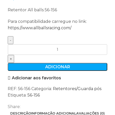
Retentor All balls 56-156
Para compatibilidade carregue no link:
https://www.allballsracing.com/
Quantidade
de
Retentor
All
ADICIONAR
balls
Adicionar aos favoritos
56-
156
REF:
56-156
Categoria:
Retentores/Guarda pós
Etiqueta:
56-156
Share:
DESCRIÇÃO
INFORMAÇÃO ADICIONAL
AVALIAÇÕES (0)