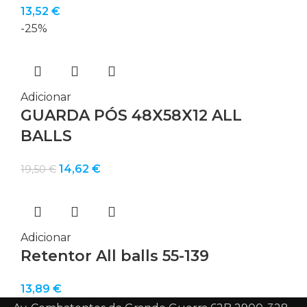
13,52
€
-25%
Adicionar
GUARDA PÓS 48X58X12 ALL
BALLS
O
O
14,62
€
19,50
€
preço
preço
original
atual
era:
é:
19,50 €.
14,62 €.
Adicionar
Retentor All balls 55-139
13,89
€