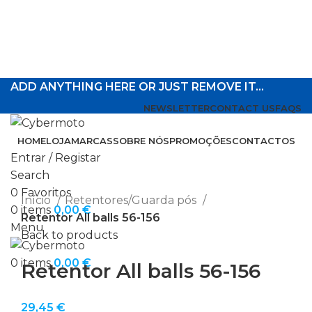
ADD ANYTHING HERE OR JUST REMOVE IT…
NEWSLETTER
CONTACT US
FAQS
HOME
LOJA
MARCAS
SOBRE NÓS
PROMOÇÕES
CONTACTOS
Entrar / Registar
Search
Click to enlarge
0
Favoritos
Início
Retentores/Guarda pós
0
items
0,00
€
Retentor All balls 56-156
Menu
Back to products
0
items
0,00
€
Retentor All balls 56-156
29,45
€