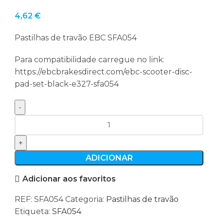
4,62
€
Pastilhas de travão EBC SFA054
Para compatibilidade carregue no link:
https://ebcbrakesdirect.com/ebc-scooter-disc-
pad-set-black-e327-sfa054
Quantidade
de
Pastilhas
de
ADICIONAR
travão
Adicionar aos favoritos
EBC
SFA054
REF:
SFA054
Categoria:
Pastilhas de travão
Etiqueta:
SFA054