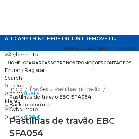
ADD ANYTHING HERE OR JUST REMOVE IT…
NEWSLETTER
CONTACT US
FAQS
HOME
LOJA
MARCAS
SOBRE NÓS
PROMOÇÕES
CONTACTOS
Entrar / Registar
Search
Click to enlarge
0
Favoritos
Início
Travões
Pastilhas de travão
0
items
0,00
€
Pastilhas de travão EBC SFA054
Menu
Back to products
0
items
0,00
€
Pastilhas de travão EBC
SFA054