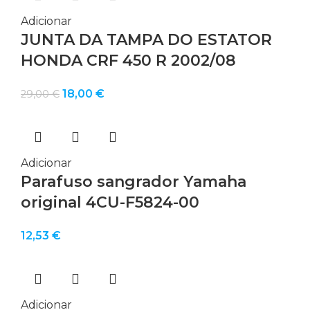
Adicionar
JUNTA DA TAMPA DO ESTATOR
HONDA CRF 450 R 2002/08
O
O
18,00
€
29,00
€
preço
preço
original
atual
era:
é:
29,00 €.
18,00 €.
Adicionar
Parafuso sangrador Yamaha
original 4CU-F5824-00
12,53
€
Adicionar