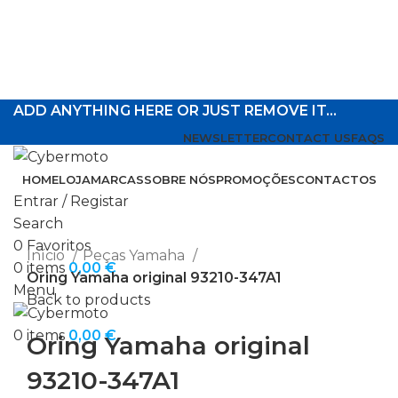
ADD ANYTHING HERE OR JUST REMOVE IT…
NEWSLETTER
CONTACT US
FAQS
HOME
LOJA
MARCAS
SOBRE NÓS
PROMOÇÕES
CONTACTOS
Entrar / Registar
Search
Click to enlarge
0
Favoritos
Início
Peças Yamaha
0
items
0,00
€
Oring Yamaha original 93210-347A1
Menu
Back to products
0
items
0,00
€
Oring Yamaha original
93210-347A1