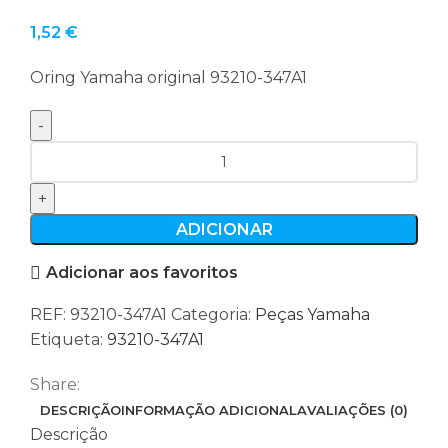
1,52
€
Oring Yamaha original 93210-347A1
Quantidade
de
Oring
Yamaha
ADICIONAR
original
Adicionar aos favoritos
93210-
347A1
REF:
93210-347A1
Categoria:
Peças Yamaha
Etiqueta:
93210-347A1
Share:
DESCRIÇÃO
INFORMAÇÃO ADICIONAL
AVALIAÇÕES (0)
Descrição