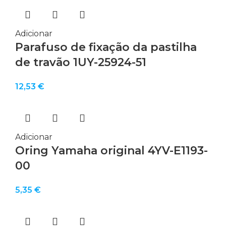
Adicionar
Parafuso de fixação da pastilha
de travão 1UY-25924-51
12,53
€
Adicionar
Oring Yamaha original 4YV-E1193-
00
5,35
€