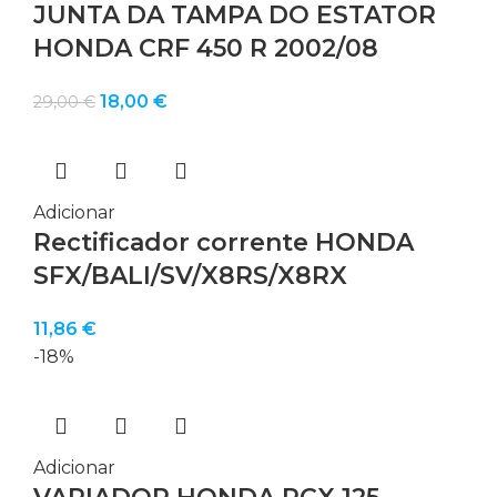
JUNTA DA TAMPA DO ESTATOR
HONDA CRF 450 R 2002/08
O
O
18,00
€
29,00
€
preço
preço
original
atual
era:
é:
29,00 €.
18,00 €.
Adicionar
Rectificador corrente HONDA
SFX/BALI/SV/X8RS/X8RX
11,86
€
-18%
Adicionar