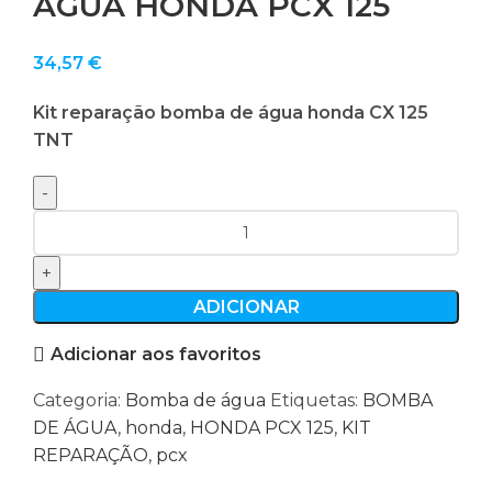
ÁGUA HONDA PCX 125
34,57
€
Kit reparação bomba de água honda CX 125
TNT
Quantidade
de
KIT
REPARAÇÃO
ADICIONAR
BOMBA
Adicionar aos favoritos
ÁGUA
HONDA
Categoria:
Bomba de água
Etiquetas:
BOMBA
PCX
DE ÁGUA
,
honda
,
HONDA PCX 125
,
KIT
125
REPARAÇÃO
,
pcx