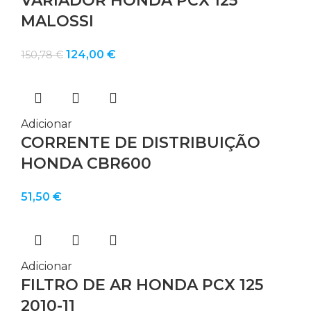
VARIADOR HONDA PCX 125
MALOSSI
O
O
124,00
€
150,78
€
preço
preço
original
atual
era:
é:
150,78 €.
124,00 €.
Adicionar
CORRENTE DE DISTRIBUIÇÃO
HONDA CBR600
51,50
€
Adicionar
FILTRO DE AR HONDA PCX 125
2010-11