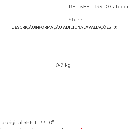
original
REF:
5BE-11133-10
Categori
5BE-
11133-
Share:
10
DESCRIÇÃO
INFORMAÇÃO ADICIONAL
AVALIAÇÕES (0)
0-2 kg
ha original 5BE-11133-10”