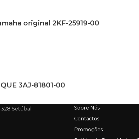
amaha original 2KF-25919-00
UE 3AJ-81801-00
Sobre Nós
-328 Setúbal
Contactos
Promoções