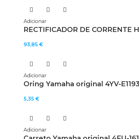
Adicionar
RECTIFICADOR DE CORRENTE H
93,85
€
Adicionar
Oring Yamaha original 4YV-E119
5,35
€
Adicionar
Carreto Yamaha original 4FU-161