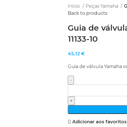
Início
Peças Yamaha
G
Back to products
Guia de válvul
11133-10
45,12
€
Guia de válvula Yamaha or
Quantidade
de
Guia
de
válvula
Adicionar aos favoritos
Yamaha