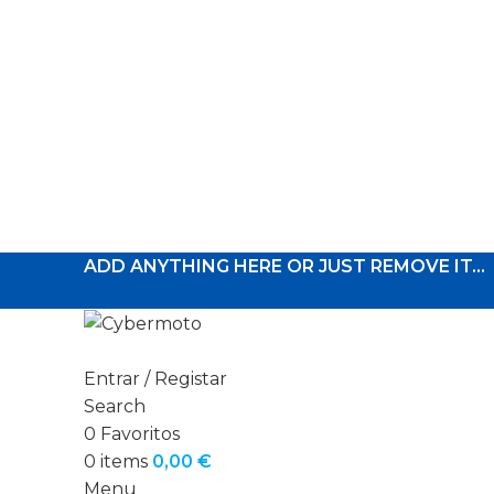
ADD ANYTHING HERE OR JUST REMOVE IT…
Entrar / Registar
Search
0
Favoritos
0
items
0,00
€
Menu