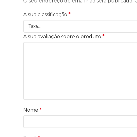
O seu endereço de email não será publicado.
A sua classificação
*
A sua avaliação sobre o produto
*
Nome
*