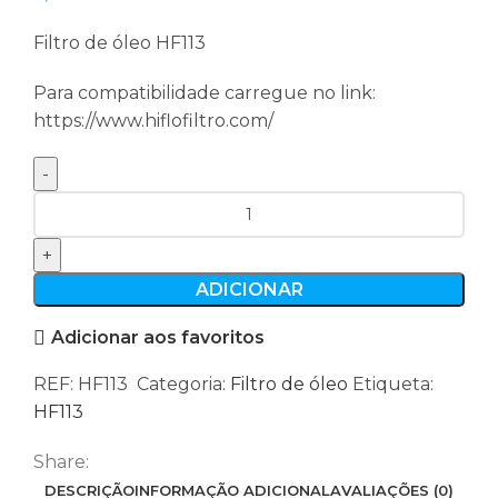
Filtro de óleo HF113
Para compatibilidade carregue no link:
https://www.hiflofiltro.com/
Quantidade
de
Filtro
de
ADICIONAR
óleo
Adicionar aos favoritos
HF113
REF:
HF113
Categoria:
Filtro de óleo
Etiqueta:
HF113
Share:
DESCRIÇÃO
INFORMAÇÃO ADICIONAL
AVALIAÇÕES (0)