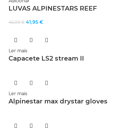
Adicionar
LUVAS ALPINESTARS REEF
O
O
41,95
€
46,00
€
preço
preço
original
atual
era:
é:
46,00 €.
41,95 €.
Ler mais
Capacete LS2 stream II
Ler mais
Alpinestar max drystar gloves