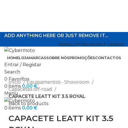
ADD ANYTHING HERE OR JUST REMOVE IT…
NEWSLETTER
CONTACT US
FAQS
HOME
LOJA
MARCAS
SOBRE NÓS
PROMOÇÕES
CONTACTOS
Entrar / Registar
Search
Click to enlarge
0
Favoritos
Início
Equipamentos - Showroom
0
items
0,00
€
Capacetes off-road
Menu
CAPACETE LEATT KIT 3.5 ROYAL
Back to products
0
items
0,00
€
CAPACETE LEATT KIT 3.5